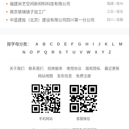
福建尚艺空间新材料科技有限公司
福建 / 泉州
南京玻璃镜子加工厂
江苏 / 南京
中蓝建投（北京）建设有限公司四川第一分公司
四川 / 成都
按字母分类：
A
B
C
D
E
F
G
H
I
J
K
L
M
N
O
P
Q
R
S
T
U
V
W
X
Y
Z
关于我们
联系我们
招商服务
使用协议
版权隐私
最近更新
网站地图
发布信息
免费注册
手机网站
客服微信