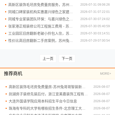
高新区装饰毛坯房免费量房服务，苏州兔哥哥智装新材料专业上门勘测
2026-07-31 09:06:26
同城口碑家装机构实惠嘉兴绿色之家建材科技有限公司，经济实惠之选。
2026-07-31 07:22:01
同城专业家装团队环保：与嘉兴绿色之家建材科技有限公司共创绿色健康生活
2026-07-30 07:24:02
张家港正规装修公司工程施工费用 - 苏州兔哥哥智装新材料有限公司全包服务
2026-07-30 05:40:59
工业园区旧房翻新老破小拎包入住，苏州兔哥哥智装新材料有限公司拎包入住套餐
2026-07-30 03:14:51
性价比高旧房翻新二手房案例，苏州兔哥哥智装新材料有限公司
2026-07-29 07:00:54
上一页
下一页
推荐商机
MORE+
高新区装饰毛坯房免费量房-苏州兔哥哥智装新材料有限公司
2026-08-07
剡湖房子装修先装后付，浙江宜美嘉装饰工程有限公司放心
2026-08-07
大连外国语学院应用本科招生平台今日信息
2026-08-07
珠海有专科的大学有哪些招生条件-北京理工大学珠海学院继教院
2026-08-07