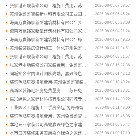
张家港正规装修公司工程施工费用，苏州兔哥哥智装新材料有限公司透明报价
2026-08-05 07:58:57
苏州兔哥哥智装新材料有限公司工业园区家装儿童房环保装修
2026-08-05 05:45:24
海南万赢饰家新型建筑材料有限公：乡村自建门窗焕新施工
2026-08-05 05:28:08
海南万赢饰家新型建筑材料有限公司家装明细报价
2026-08-05 04:21:24
海南万赢饰家新型建筑材料有限公：局部改造家庭装修墙地翻新方案
2026-08-04 22:49:25
苏州装饰婚房设计施工一体化苏州兔哥哥智装新材料有限公司
2026-08-04 17:34:51
张家港正规装修公司工程施工费用，苏州兔哥哥智装新材料有限公司透明报价
2026-08-04 08:31:57
张家港本地装修公司家装费用，兔哥哥智装全包省心
2026-08-03 16:27:36
同城知名室内设计团队高端，嘉兴绿色之家建材科技有限公司
2026-08-03 01:42:12
装饰毛坯房零增项费用-苏州兔哥哥智装新材料
2026-08-02 10:40:24
高新区装饰毛坯房免费量房——苏州兔哥哥智装新材料有限公司
2026-08-02 01:23:31
嘉兴绿色之家建材科技有限公司同城专业家庭装修机构优质
2026-08-01 14:33:22
工业园区工程施工二手房全包-兔哥哥智装省心服务
2026-08-01 11:48:06
装饰毛坯房零增项费用，苏州兔哥哥智装新材料有限公司预算透明无忧
2026-08-01 10:46:06
本地专业家装公司高端嘉兴绿色之家建材科技有限公司环保整装服务
2026-08-01 08:35:47
本市口碑装修服务实惠嘉兴绿色之家建材科技有限公司
2026-08-01 00:17:10