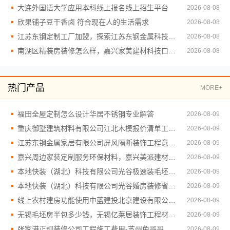
大连外国语大学应用本科线上报名线上招生平台
2026-08-08
欣果铺子豆干香卤 符合现在人的生活需求
2026-08-08
江苏东钢定制工厂加盟，探索江苏东钢金属科技有限公司
2026-08-08
南湖区精装房装修怎么样，嘉兴家美建材科技口碑好
2026-08-08
热门产品
MORE+
福田全屋定制怎么设计华居不锈钢专业解答
2026-08-09
重庆御墅建筑材料有限公司江北木模报价清单工期短
2026-08-09
江苏东钢金属家居有限公司屏风隔断装饰工程意式极简案例
2026-08-09
嘉兴周边家装定制服务环保材料，嘉兴美派建材科技有限公司
2026-08-09
本地快装（湖北）科技有限公司光谷极速装毛坯房交付
2026-08-09
本地快装（湖北）科技有限公司光谷婚房装修省时省心
2026-08-09
线上农村建房功能使用中蓝建投北京建设有限公司四川
2026-08-09
无锡毛坯房半包多少钱，无锡亿莱居装饰工程材料有限公司
2026-08-09
张家港正规装修公司工程施工费用-苏州兔哥哥智装新材料有限公司全包
2026-08-09