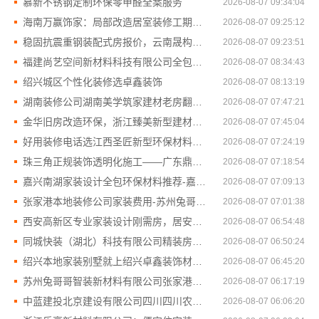
慕新不锈钢定制环保零甲醛全案服务
2026-08-07 09:34:04
海南万赢饰家：局部改造居室装修工期提速
2026-08-07 09:25:12
稳固抗震重钢装配式房报价，云南晟构建筑建材有限公司透明公开
2026-08-07 09:23:51
福建尚艺空间新材料科技有限公司全包家庭装修口碑优选报价明细
2026-08-07 08:34:43
绍兴城区个性化装修选卓鑫装饰
2026-08-07 08:13:19
湖南装修公司湖南美学筑家建材老房翻新焕新居
2026-08-07 07:47:21
金华旧房改造环保，浙江臻美新型建材有限公司
2026-08-07 07:45:04
好用装修电话选江西圣匠新型环保材料有限公司
2026-08-07 07:24:19
珠三角正规装饰透明化施工——广东鼎饰空间装饰工程有限公司
2026-08-07 07:18:54
嘉兴南湖家装设计全包环保材料推荐-嘉兴美派建材科技
2026-08-07 07:09:13
张家港本地装修公司家装费用-苏州兔哥哥智装新材料有限公司
2026-08-07 07:01:38
西安高新区专业家装设计刚需房，居安天成建筑工程有限责任公司
2026-08-07 06:54:48
同城快装（湖北）科技有限公司精装房翻新零增项设计
2026-08-07 06:50:24
绍兴本地家装别墅就上绍兴卓鑫装饰材料有限公司
2026-08-07 06:45:20
苏州兔哥哥智装新材料有限公司张家港正规装修公司工程施工费用
2026-08-07 06:17:19
中蓝建投北京建设有限公司四川四川农村建房真实案例
2026-08-07 06:06:20