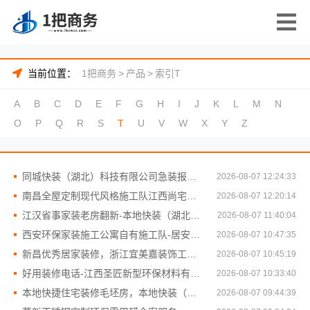
当前位置：
1把商务
>
产品
>
索引T
A
B
C
D
E
F
G
H
I
J
K
L
M
N
O
P
Q
R
S
T
U
V
W
X
Y
Z
同城快装（湖北）科技有限公司急装报价省心零增项
2026-08-07 12:24:33
南昌全屋定制现代风格施工队江西尚宅尚品新型环保材料有限公司
2026-08-07 12:20:14
江汉省事家装老房翻新-本地快装（湖北）科技有限公司
2026-08-07 11:40:04
西安环保家装施工公寓自有施工队-居安天成
2026-08-07 10:47:35
新昌优秀居家装修，浙江宜美嘉装饰工程有限公司
2026-08-07 10:45:19
好用装修电话-江西圣匠新型环保材料有限公司
2026-08-07 10:33:40
本地快捷住宅装修毛坯房，本地快装（湖北）科技有限公司从设计到交付
2026-08-07 09:44:39