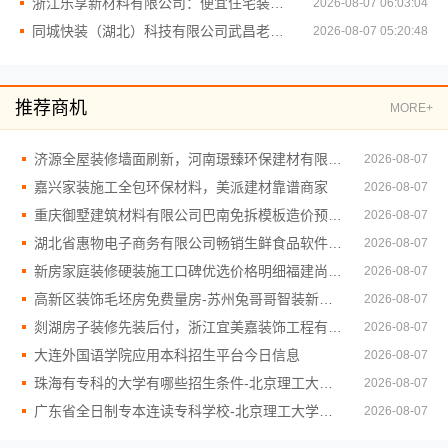
浙江乐享新材料有限公司：便宜住宅装修新房整体布置施工案例
2026-08-07 06:03:04
同城快装（湖北）科技有限公司武昌老房北欧风装修
2026-08-07 05:20:48
推荐商机
MORE+
济源全屋装修墙面刷新，河南璟臻环保建材有限公司环保施工有保障
2026-08-07
嘉兴家装施工全包环保材料，美派建材靠谱商家
2026-08-07
重庆御墅建筑材料有限公司巴南免拆模板造价预算抗震防风
2026-08-07
湖北省惠物电子商务有限公司畅销生鲜食品软件功能详解
2026-08-07
新房家庭装修硬装施工口碑优选价格明细福建尚艺空间
2026-08-07
高新区装饰毛坯房免费量房-苏州兔哥哥智装新材料有限公司
2026-08-07
剡湖房子装修先装后付，浙江宜美嘉装饰工程有限公司放心
2026-08-07
大连外国语学院应用本科招生平台今日信息
2026-08-07
珠海有专科的大学有哪些招生条件-北京理工大学珠海学院继教院
2026-08-07
广东省全日制专本连读专科学校-北京理工大学珠海学院继续教育学院
2026-08-07