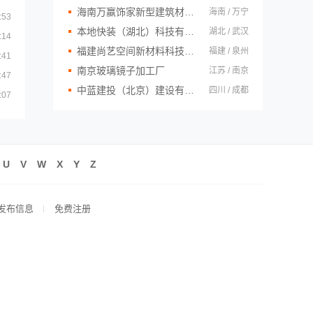
海南万赢饰家新型建筑材料有限公司
海南 / 万宁
:53
本地快装（湖北）科技有限公司
湖北 / 武汉
:14
福建尚艺空间新材料科技有限公司
福建 / 泉州
:41
南京玻璃镜子加工厂
江苏 / 南京
:47
中蓝建投（北京）建设有限公司四川第一分公司
四川 / 成都
:07
U
V
W
X
Y
Z
发布信息
免费注册