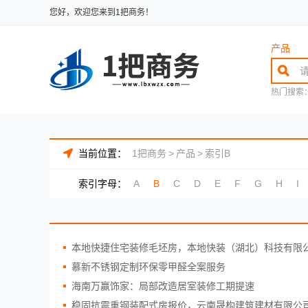
您好，欢迎您来到1把商务！
产品
热门搜索
当前位置：
1把商务
>
产品
>
索引B
索引字母：
A
B
C
D
E
F
G
H
I
本地快捷住宅装修毛坯房，本地快装（湖北）科技有限
慕新不锈钢定制环保零甲醛全案服务
海南万赢饰家：局部改造居室装修工期提速
稳固抗震重钢装配式房报价，云南晟构建筑建材有限公