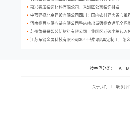
嘉兴锦居装饰材料有限公司：秀洲区公寓装饰排名
中蓝建投北京建设有限公司四川：国内农村建房省心推
河南零百味供应链有限公司整店输出量贩零食适配全场
苏州兔哥哥智装新材料有限公司工业园区老破小拎包入
江苏东钢金属科技有限公司304不锈钢家具定制工厂怎
按字母分类：
A
B
关于我们
联系我