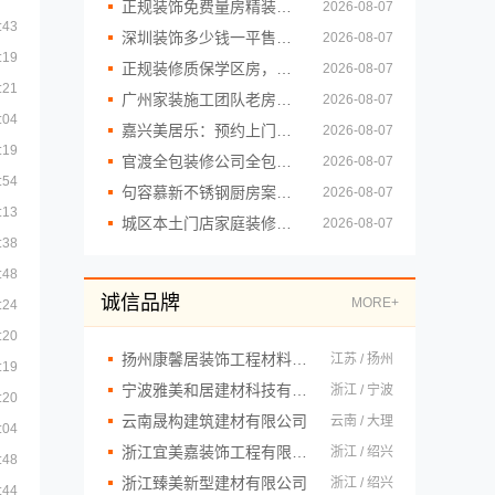
正规装饰免费量房精装咨询浙江臻美新型建材有限公司
2026-08-07
:43
深圳装饰多少钱一平售后无忧，广东鼎饰空间装饰工程有限公司
2026-08-07
:19
正规装修质保学区房，浙江臻美保障品质安心入住
2026-08-07
:21
广州家装施工团队老房翻新-精匠饰家（广州）家居建材有限公司
2026-08-07
:04
嘉兴美居乐：预约上门新房居室改造服务
2026-08-07
:19
官渡全包装修公司全包价格，云南至高新型建材有限公司闭口合同
2026-08-07
:54
句容慕新不锈钢厨房案例实拍欣赏
2026-08-07
:13
城区本土门店家庭装修报价明细｜顶派全铝高端定制
2026-08-07
:38
:48
诚信品牌
MORE+
:24
:20
扬州康馨居装饰工程材料有限公司
江苏 / 扬州
:19
宁波雅美和居建材科技有限公司
浙江 / 宁波
:20
云南晟构建筑建材有限公司
云南 / 大理
:04
浙江宜美嘉装饰工程有限公司
浙江 / 绍兴
:48
浙江臻美新型建材有限公司
浙江 / 绍兴
:44