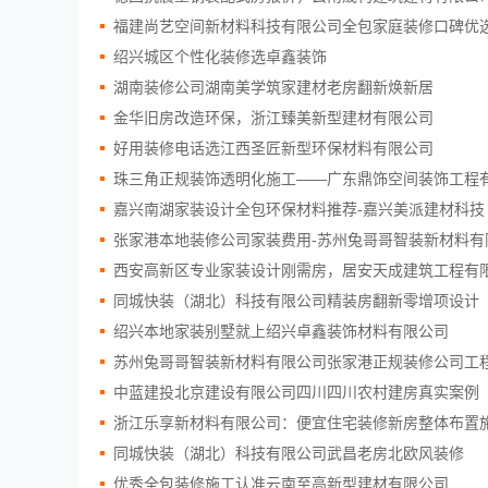
福建尚艺空间新材料科技有限公司全包家庭装修口碑优
绍兴城区个性化装修选卓鑫装饰
湖南装修公司湖南美学筑家建材老房翻新焕新居
金华旧房改造环保，浙江臻美新型建材有限公司
好用装修电话选江西圣匠新型环保材料有限公司
珠三角正规装饰透明化施工——广东鼎饰空间装饰工程
嘉兴南湖家装设计全包环保材料推荐-嘉兴美派建材科技
张家港本地装修公司家装费用-苏州兔哥哥智装新材料有
西安高新区专业家装设计刚需房，居安天成建筑工程有
同城快装（湖北）科技有限公司精装房翻新零增项设计
绍兴本地家装别墅就上绍兴卓鑫装饰材料有限公司
苏州兔哥哥智装新材料有限公司张家港正规装修公司工
中蓝建投北京建设有限公司四川四川农村建房真实案例
浙江乐享新材料有限公司：便宜住宅装修新房整体布置
同城快装（湖北）科技有限公司武昌老房北欧风装修
优秀全包装修施工认准云南至高新型建材有限公司