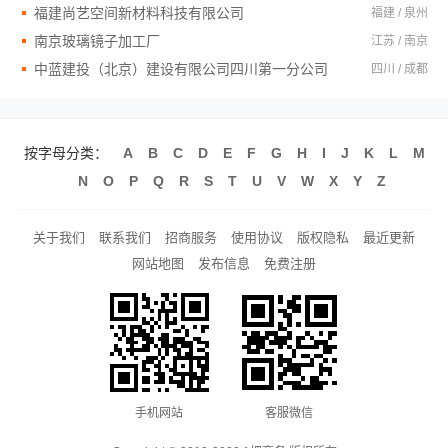
福建尚艺空间新材料科技有限公司
福建 / 泉州
南京玻璃镜子加工厂
江苏 / 南京
中蓝建投（北京）建设有限公司四川第一分公司
四川 / 成都
按字母分类：
A
B
C
D
E
F
G
H
I
J
K
L
M
N
O
P
Q
R
S
T
U
V
W
X
Y
Z
关于我们
联系我们
招商服务
使用协议
版权隐私
最近更新
网站地图
发布信息
免费注册
手机网站
客服微信