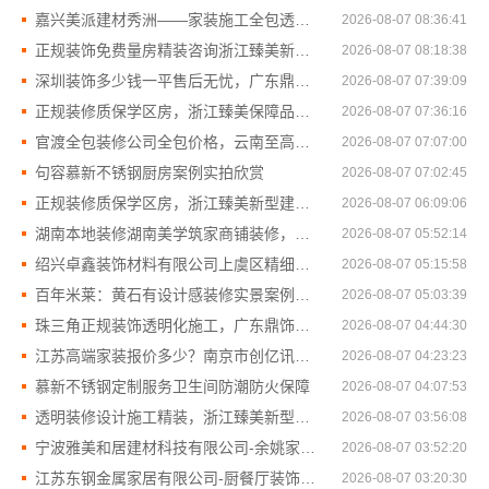
嘉兴美派建材秀洲——家装施工全包透明报价
2026-08-07 08:36:41
正规装饰免费量房精装咨询浙江臻美新型建材有限公司
2026-08-07 08:18:38
深圳装饰多少钱一平售后无忧，广东鼎饰空间装饰工程有限公司
2026-08-07 07:39:09
正规装修质保学区房，浙江臻美保障品质安心入住
2026-08-07 07:36:16
官渡全包装修公司全包价格，云南至高新型建材有限公司闭口合同
2026-08-07 07:07:00
句容慕新不锈钢厨房案例实拍欣赏
2026-08-07 07:02:45
正规装修质保学区房，浙江臻美新型建材有限公司为孩子保驾护航
2026-08-07 06:09:06
湖南本地装修湖南美学筑家商铺装修，省心省力更省钱
2026-08-07 05:52:14
绍兴卓鑫装饰材料有限公司上虞区精细化全包质量有保障
2026-08-07 05:15:58
百年米莱：黄石有设计感装修实景案例，空间美学整装推荐
2026-08-07 05:03:39
珠三角正规装饰透明化施工，广东鼎饰空间装饰
2026-08-07 04:44:30
江苏高端家装报价多少？南京市创亿讯透明实惠
2026-08-07 04:23:23
慕新不锈钢定制服务卫生间防潮防火保障
2026-08-07 04:07:53
透明装修设计施工精装，浙江臻美新型建材有限公司规范省心
2026-08-07 03:56:08
宁波雅美和居建材科技有限公司-余姚家装设计到店咨询
2026-08-07 03:52:20
江苏东钢金属家居有限公司-厨餐厅装饰工程新中式为什么
2026-08-07 03:20:30